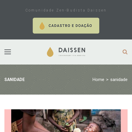
Skip
to
Comunidade Zen-Budista Daissen
content
Home
>
sanidade
SANIDADE
Tag:
sanidade