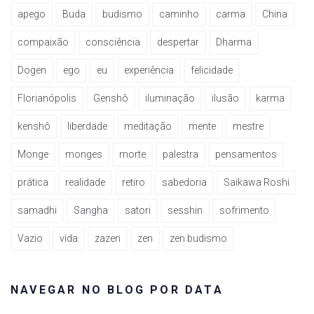
apego
Buda
budismo
caminho
carma
China
compaixão
consciência
despertar
Dharma
Dogen
ego
eu
experiência
felicidade
Florianópolis
Genshô
iluminação
ilusão
karma
kenshô
liberdade
meditação
mente
mestre
Monge
monges
morte
palestra
pensamentos
prática
realidade
retiro
sabedoria
Saikawa Roshi
samadhi
Sangha
satori
sesshin
sofrimento
Vazio
vida
zazen
zen
zen budismo
NAVEGAR NO BLOG POR DATA