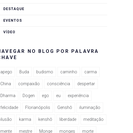
DESTAQUE
EVENTOS
VÍDEO
NAVEGAR NO BLOG POR PALAVRA
CHAVE
apego
Buda
budismo
caminho
carma
China
compaixão
consciência
despertar
Dharma
Dogen
ego
eu
experiência
felicidade
Florianópolis
Genshô
iluminação
ilusão
karma
kenshô
liberdade
meditação
mente
mestre
Monge
monges
morte