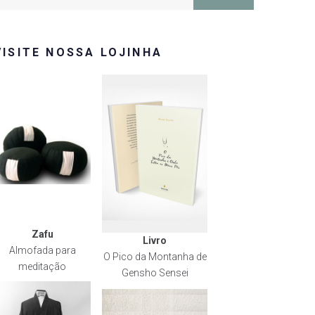
or:
VISITE NOSSA LOJINHA
Zafu
Livro
Almofada para
O Pico da Montanha de
meditação
Gensho Sensei