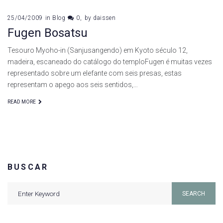
25/04/2009
in
Blog
0
by
daissen
Fugen Bosatsu
Tesouro Myoho-in (Sanjusangendo) em Kyoto século 12,
madeira, escaneado do catálogo do temploFugen é muitas vezes
representado sobre um elefante com seis presas, estas
representam o apego aos seis sentidos,…
READ MORE
BUSCAR
Search
SEARCH
for: