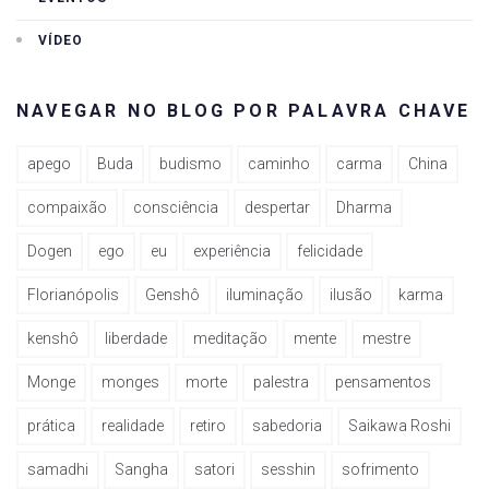
VÍDEO
NAVEGAR NO BLOG POR PALAVRA CHAVE
apego
Buda
budismo
caminho
carma
China
compaixão
consciência
despertar
Dharma
Dogen
ego
eu
experiência
felicidade
Florianópolis
Genshô
iluminação
ilusão
karma
kenshô
liberdade
meditação
mente
mestre
Monge
monges
morte
palestra
pensamentos
prática
realidade
retiro
sabedoria
Saikawa Roshi
samadhi
Sangha
satori
sesshin
sofrimento