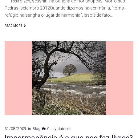
Retiro zen, sesshin, na Sangha de Florianópolis, Morro das
Pedras, setembro 2012Quando dizemos na cerimônia, “tomo
refúgio na sangha o lugar da harmonia”, isso é de fato…
READ MORE
31/08/2009
in
Blog
0
by
daissen
Impermanência é o que nos faz livres?