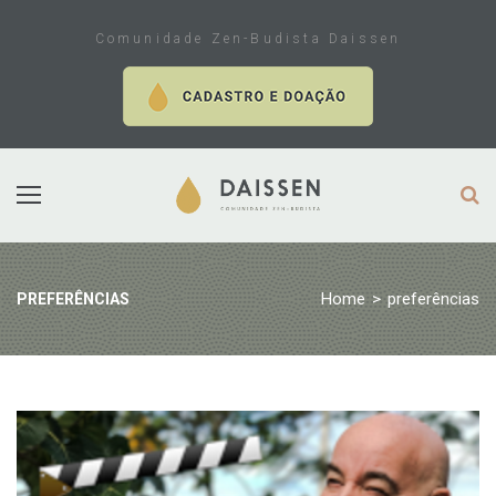
Skip
to
Comunidade Zen-Budista Daissen
content
Home
>
preferências
PREFERÊNCIAS
Tag:
preferências