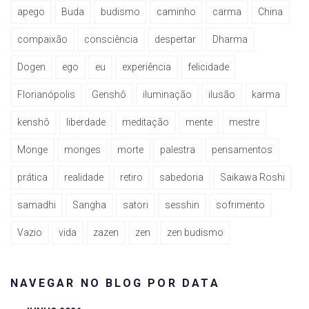
apego
Buda
budismo
caminho
carma
China
compaixão
consciência
despertar
Dharma
Dogen
ego
eu
experiência
felicidade
Florianópolis
Genshô
iluminação
ilusão
karma
kenshô
liberdade
meditação
mente
mestre
Monge
monges
morte
palestra
pensamentos
prática
realidade
retiro
sabedoria
Saikawa Roshi
samadhi
Sangha
satori
sesshin
sofrimento
Vazio
vida
zazen
zen
zen budismo
NAVEGAR NO BLOG POR DATA