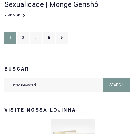
Sexualidade | Monge Genshô
READ MORE
Paginação
1
2
…
6
de
posts
BUSCAR
Search
SEARCH
for:
VISITE NOSSA LOJINHA