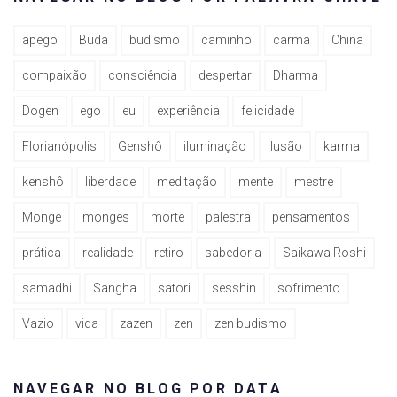
apego
Buda
budismo
caminho
carma
China
compaixão
consciência
despertar
Dharma
Dogen
ego
eu
experiência
felicidade
Florianópolis
Genshô
iluminação
ilusão
karma
kenshô
liberdade
meditação
mente
mestre
Monge
monges
morte
palestra
pensamentos
prática
realidade
retiro
sabedoria
Saikawa Roshi
samadhi
Sangha
satori
sesshin
sofrimento
Vazio
vida
zazen
zen
zen budismo
NAVEGAR NO BLOG POR DATA