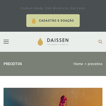
Skip
to
Comunidade Zen-Budista Daissen
content
Home
>
preceitos
PRECEITOS
Tag:
preceitos