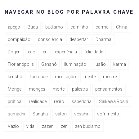
NAVEGAR NO BLOG POR PALAVRA CHAVE
apego
Buda
budismo
caminho
carma
China
compaixão
consciência
despertar
Dharma
Dogen
ego
eu
experiência
felicidade
Florianópolis
Genshô
iluminação
ilusão
karma
kenshô
liberdade
meditação
mente
mestre
Monge
monges
morte
palestra
pensamentos
prática
realidade
retiro
sabedoria
Saikawa Roshi
samadhi
Sangha
satori
sesshin
sofrimento
Vazio
vida
zazen
zen
zen budismo