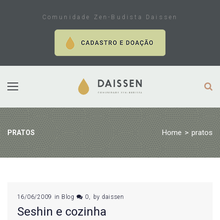
Skip
to
Comunidade Zen-Budista Daissen
content
Home
>
pratos
PRATOS
Tag:
16/06/2009
in
Blog
0
by
daissen
Seshin e cozinha
pratos