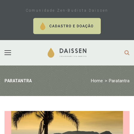
Skip
to
Comunidade Zen-Budista Daissen
content
Home
>
Paratantra
PARATANTRA
Tag:
Paratantra