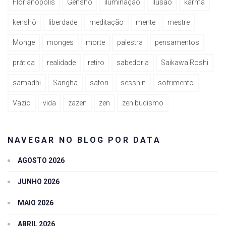
Florianópolis
Genshô
iluminação
ilusão
karma
kenshô
liberdade
meditação
mente
mestre
Monge
monges
morte
palestra
pensamentos
prática
realidade
retiro
sabedoria
Saikawa Roshi
samadhi
Sangha
satori
sesshin
sofrimento
Vazio
vida
zazen
zen
zen budismo
NAVEGAR NO BLOG POR DATA
AGOSTO 2026
JUNHO 2026
MAIO 2026
ABRIL 2026