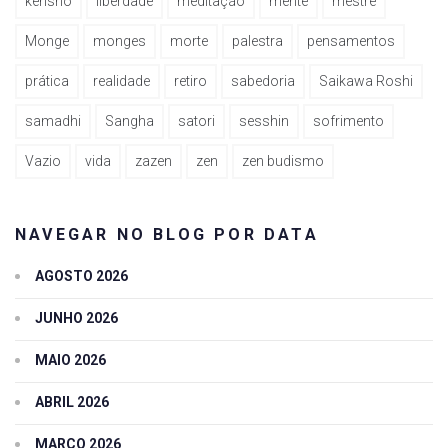
kenshô
liberdade
meditação
mente
mestre
Monge
monges
morte
palestra
pensamentos
prática
realidade
retiro
sabedoria
Saikawa Roshi
samadhi
Sangha
satori
sesshin
sofrimento
Vazio
vida
zazen
zen
zen budismo
NAVEGAR NO BLOG POR DATA
AGOSTO 2026
JUNHO 2026
MAIO 2026
ABRIL 2026
MARÇO 2026