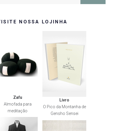
or:
VISITE NOSSA LOJINHA
Zafu
Livro
Almofada para
O Pico da Montanha de
meditação
Gensho Sensei