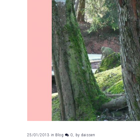
25/01/2013
in
Blog
0
by
daissen