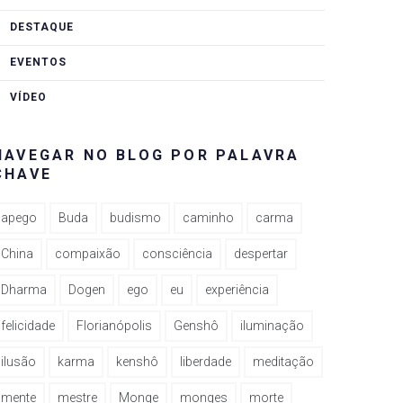
DESTAQUE
EVENTOS
VÍDEO
NAVEGAR NO BLOG POR PALAVRA
CHAVE
apego
Buda
budismo
caminho
carma
China
compaixão
consciência
despertar
Dharma
Dogen
ego
eu
experiência
felicidade
Florianópolis
Genshô
iluminação
ilusão
karma
kenshô
liberdade
meditação
mente
mestre
Monge
monges
morte