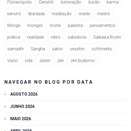
Florianópolis
Genshô
iluminação
ilusão
karma
kenshô
liberdade
meditação
mente
mestre
Monge
monges
morte
palestra
pensamentos
prática
realidade
retiro
sabedoria
Saikawa Roshi
samadhi
Sangha
satori
sesshin
sofrimento
Vazio
vida
zazen
zen
zen budismo
NAVEGAR NO BLOG POR DATA
AGOSTO 2026
JUNHO 2026
MAIO 2026
ABRIL 2026