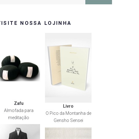
or:
VISITE NOSSA LOJINHA
Zafu
Livro
Almofada para
O Pico da Montanha de
meditação
Gensho Sensei