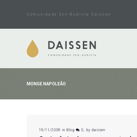
Skip
to
Comunidade Zen-Budista Daissen
content
MONGE NAPOLEÃO
Tag:
19/11/2009
in
Blog
0
by
daissen
Monge