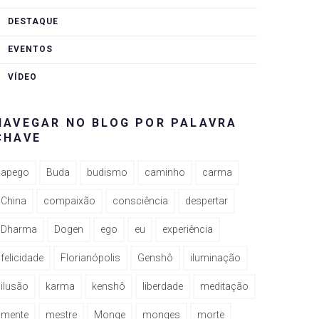
DESTAQUE
EVENTOS
VÍDEO
NAVEGAR NO BLOG POR PALAVRA
CHAVE
apego
Buda
budismo
caminho
carma
China
compaixão
consciência
despertar
Dharma
Dogen
ego
eu
experiência
felicidade
Florianópolis
Genshô
iluminação
ilusão
karma
kenshô
liberdade
meditação
mente
mestre
Monge
monges
morte