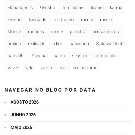
Florianópolis
Genshô
iluminação
ilusão
karma
kenshô
liberdade
meditação
mente
mestre
Monge
monges
morte
palestra
pensamentos
prática
realidade
retiro
sabedoria
Saikawa Roshi
samadhi
Sangha
satori
sesshin
sofrimento
Vazio
vida
zazen
zen
zen budismo
NAVEGAR NO BLOG POR DATA
AGOSTO 2026
JUNHO 2026
MAIO 2026