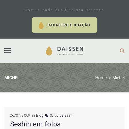
Skip
to
Comunidade Zen-Budista Daissen
content
Home
>
Michel
MICHEL
Tag:
26/07/2009
in
Blog
0
by
daissen
Seshin em fotos
Michel