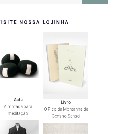
or:
VISITE NOSSA LOJINHA
Zafu
Livro
Almofada para
O Pico da Montanha de
meditação
Gensho Sensei