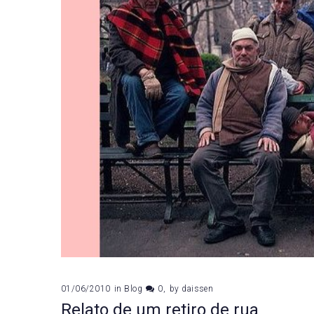
sábia
01/06/2010
in
Blog
0
by
daissen
Relato de um retiro de rua