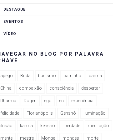
DESTAQUE
EVENTOS
VÍDEO
NAVEGAR NO BLOG POR PALAVRA
CHAVE
apego
Buda
budismo
caminho
carma
China
compaixão
consciência
despertar
Dharma
Dogen
ego
eu
experiência
felicidade
Florianópolis
Genshô
iluminação
ilusão
karma
kenshô
liberdade
meditação
mente
mestre
Monge
monges
morte