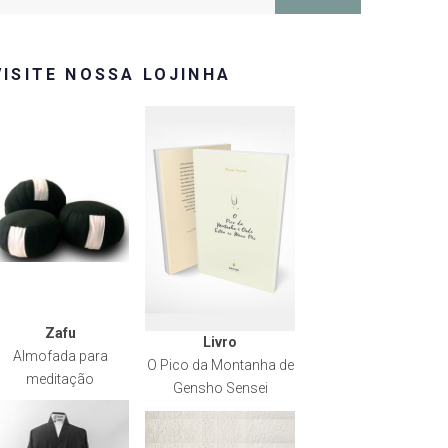
or:
VISITE NOSSA LOJINHA
Zafu
Livro
Almofada para
O Pico da Montanha de
meditação
Gensho Sensei