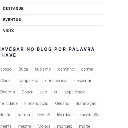
DESTAQUE
EVENTOS
VÍDEO
NAVEGAR NO BLOG POR PALAVRA
CHAVE
apego
Buda
budismo
caminho
carma
China
compaixão
consciência
despertar
Dharma
Dogen
ego
eu
experiência
felicidade
Florianópolis
Genshô
iluminação
ilusão
karma
kenshô
liberdade
meditação
mente
mestre
Monge
monges
morte