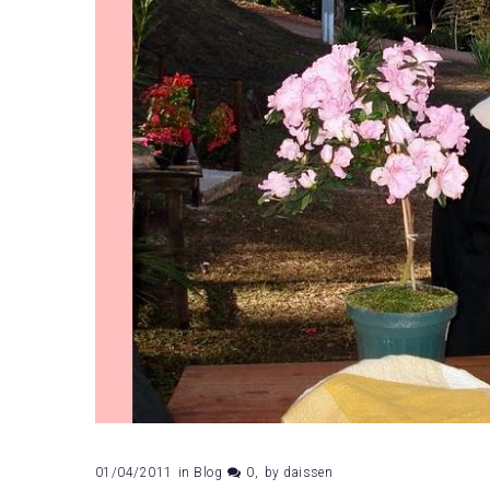
01/04/2011
in
Blog
0
by
daissen