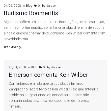
01/06/2008
in
Blog
0
by
daissen
Budismo Boomeritis
Alguns propõem um budismo sem instituições, sem hierarquias,
sem mesmo iluminação, ao tentar criar algo diferente de Buddha
ainda o querem chamar de buddhismo. Ken Wilber comenta com
severidade esta…
READ MORE
20/01/2008
in
Blog
0
by
daissen
Emerson comenta Ken Wilber
Comentários em lista aberta budista, de Emerson
Zamprogno, sobre texto de Ken Wilber:“Pelo que entendi o
problema surge quando os conceitos budistas são
contaminados pela idéia replicadora verde perversa
(“mean…