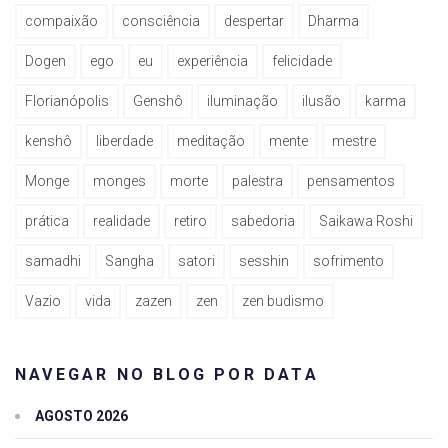
compaixão
consciência
despertar
Dharma
Dogen
ego
eu
experiência
felicidade
Florianópolis
Genshô
iluminação
ilusão
karma
kenshô
liberdade
meditação
mente
mestre
Monge
monges
morte
palestra
pensamentos
prática
realidade
retiro
sabedoria
Saikawa Roshi
samadhi
Sangha
satori
sesshin
sofrimento
Vazio
vida
zazen
zen
zen budismo
NAVEGAR NO BLOG POR DATA
AGOSTO 2026