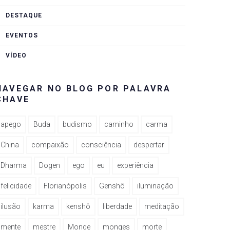
DESTAQUE
EVENTOS
VÍDEO
NAVEGAR NO BLOG POR PALAVRA
CHAVE
apego
Buda
budismo
caminho
carma
China
compaixão
consciência
despertar
Dharma
Dogen
ego
eu
experiência
felicidade
Florianópolis
Genshô
iluminação
ilusão
karma
kenshô
liberdade
meditação
mente
mestre
Monge
monges
morte