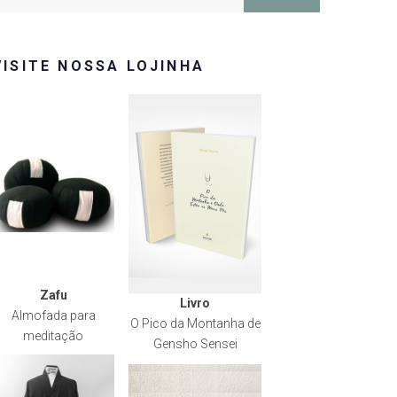
or:
VISITE NOSSA LOJINHA
Zafu
Livro
Almofada para
O Pico da Montanha de
meditação
Gensho Sensei