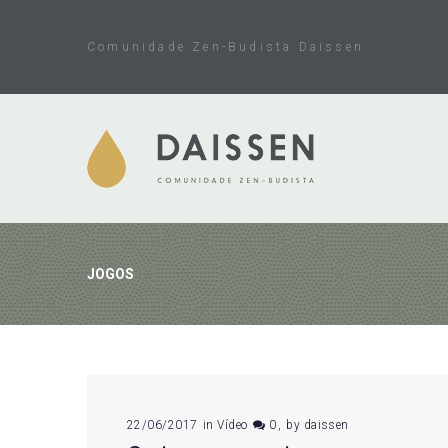
Skip
to
Comunidade Zen-Budista Daissen
content
JOGOS
Tag:
22/06/2017
in
Vídeo
0
by
daissen
jogos