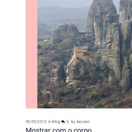
09/05/2013
in
Blog
0
by
daissen
Mostrar com o corpo