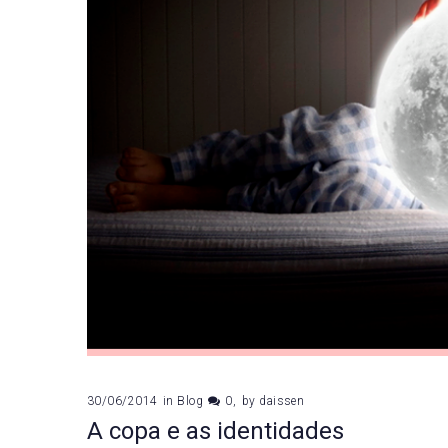
30/06/2014
in
Blog
0
by
daissen
A copa e as identidades