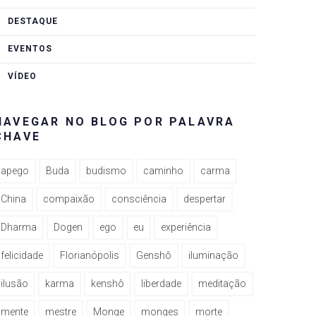
DESTAQUE
EVENTOS
VÍDEO
NAVEGAR NO BLOG POR PALAVRA
CHAVE
apego
Buda
budismo
caminho
carma
China
compaixão
consciência
despertar
Dharma
Dogen
ego
eu
experiência
felicidade
Florianópolis
Genshô
iluminação
ilusão
karma
kenshô
liberdade
meditação
mente
mestre
Monge
monges
morte