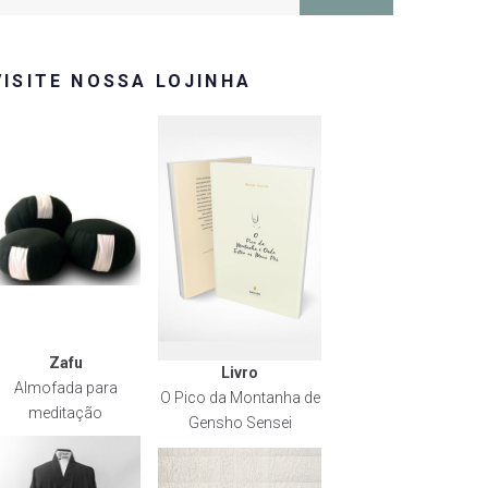
or:
VISITE NOSSA LOJINHA
Zafu
Livro
Almofada para
O Pico da Montanha de
meditação
Gensho Sensei