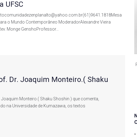
na UFSC
analtocomunidadezenplanalto@yahoo.com.br(61)9641.1818Mesa
a para o Mundo Contemporâneo ModeradorAlexandre Vieira
iRev. Monge GenshoProfessor…
. Dr. Joaquim Monteiro.( Shaku
 Joaquim Monteiro.( Shaku Shoshin ) que comenta,
do na Universidade de Kumazawa, os textos