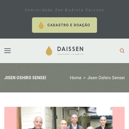
Skip
to
Comunidade Zen-Budista Daissen
content
Home
>
Jisen Oshiro Sensei
JISEN OSHIRO SENSEI
Tag:
Jisen