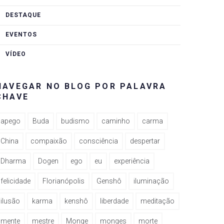
DESTAQUE
EVENTOS
VÍDEO
NAVEGAR NO BLOG POR PALAVRA
CHAVE
apego
Buda
budismo
caminho
carma
China
compaixão
consciência
despertar
Dharma
Dogen
ego
eu
experiência
felicidade
Florianópolis
Genshô
iluminação
ilusão
karma
kenshô
liberdade
meditação
mente
mestre
Monge
monges
morte