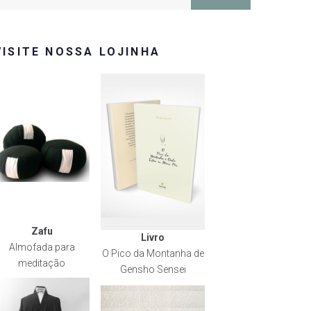
or:
VISITE NOSSA LOJINHA
Zafu
Livro
Almofada para
O Pico da Montanha de
meditação
Gensho Sensei