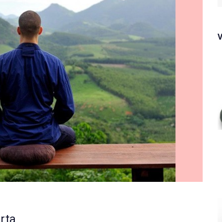
f
rta