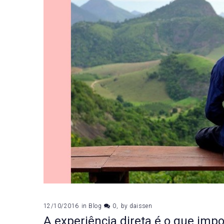
12/10/2016
in
Blog
0
by
daissen
A experiência direta é o que impo