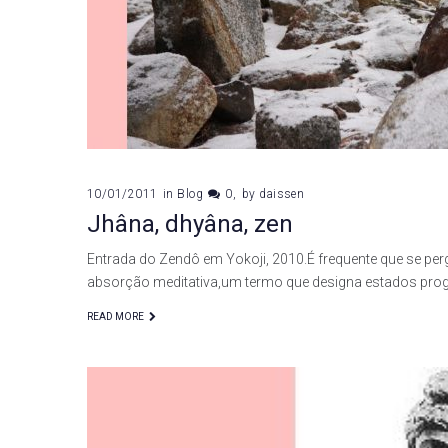
10/01/2011
in
Blog
0
by
daissen
Jhâna, dhyâna, zen
Entrada do Zendô em Yokoji, 2010.É frequente que se perg
absorção meditativa,um termo que designa estados prog
READ MORE