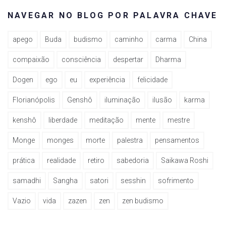
NAVEGAR NO BLOG POR PALAVRA CHAVE
apego
Buda
budismo
caminho
carma
China
compaixão
consciência
despertar
Dharma
Dogen
ego
eu
experiência
felicidade
Florianópolis
Genshô
iluminação
ilusão
karma
kenshô
liberdade
meditação
mente
mestre
Monge
monges
morte
palestra
pensamentos
prática
realidade
retiro
sabedoria
Saikawa Roshi
samadhi
Sangha
satori
sesshin
sofrimento
Vazio
vida
zazen
zen
zen budismo