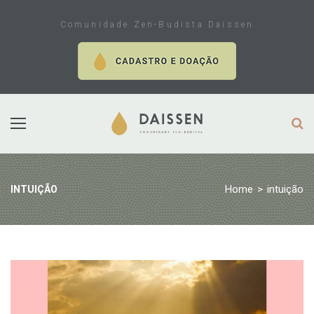
Skip
to
Comunidade Zen-Budista Daissen
content
Home
>
intuição
INTUIÇÃO
Tag:
intuição