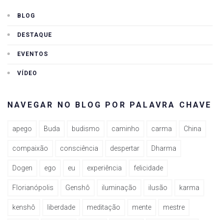
BLOG
DESTAQUE
EVENTOS
VÍDEO
NAVEGAR NO BLOG POR PALAVRA CHAVE
apego
Buda
budismo
caminho
carma
China
compaixão
consciência
despertar
Dharma
Dogen
ego
eu
experiência
felicidade
Florianópolis
Genshô
iluminação
ilusão
karma
kenshô
liberdade
meditação
mente
mestre