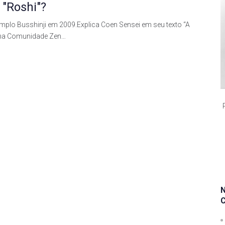
 "Roshi"?
plo Busshinji em 2009.Explica Coen Sensei em seu texto “A
 na Comunidade Zen…