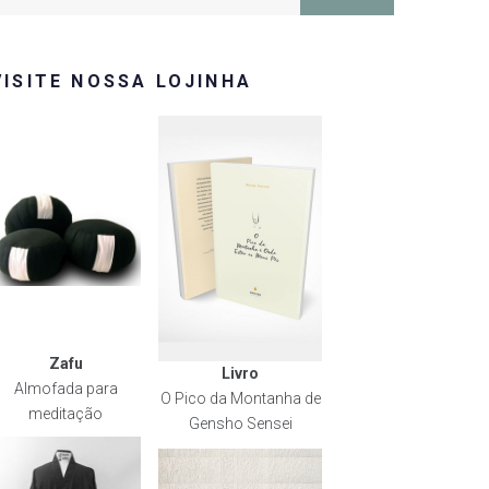
or:
VISITE NOSSA LOJINHA
Zafu
Livro
Almofada para
O Pico da Montanha de
meditação
Gensho Sensei