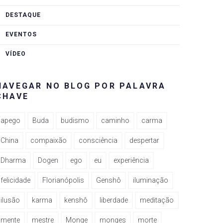
DESTAQUE
EVENTOS
VÍDEO
NAVEGAR NO BLOG POR PALAVRA
CHAVE
apego
Buda
budismo
caminho
carma
China
compaixão
consciência
despertar
Dharma
Dogen
ego
eu
experiência
felicidade
Florianópolis
Genshô
iluminação
ilusão
karma
kenshô
liberdade
meditação
mente
mestre
Monge
monges
morte