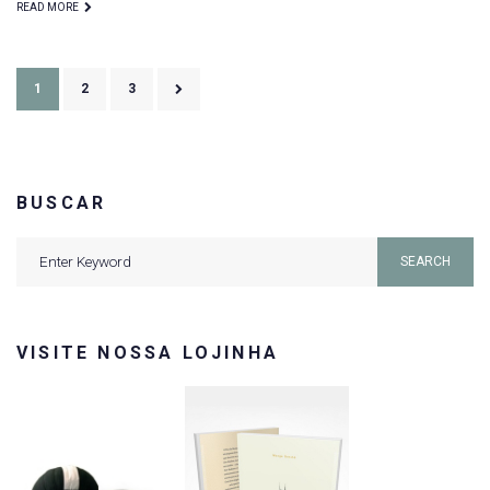
READ MORE
Paginação
1
2
3
de
posts
BUSCAR
Search
SEARCH
for:
VISITE NOSSA LOJINHA