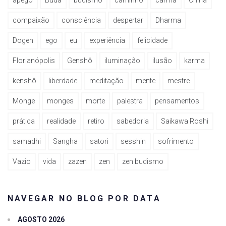
compaixão
consciência
despertar
Dharma
Dogen
ego
eu
experiência
felicidade
Florianópolis
Genshô
iluminação
ilusão
karma
kenshô
liberdade
meditação
mente
mestre
Monge
monges
morte
palestra
pensamentos
prática
realidade
retiro
sabedoria
Saikawa Roshi
samadhi
Sangha
satori
sesshin
sofrimento
Vazio
vida
zazen
zen
zen budismo
NAVEGAR NO BLOG POR DATA
AGOSTO 2026