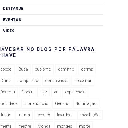
DESTAQUE
EVENTOS
VÍDEO
NAVEGAR NO BLOG POR PALAVRA
CHAVE
apego
Buda
budismo
caminho
carma
China
compaixão
consciência
despertar
Dharma
Dogen
ego
eu
experiência
felicidade
Florianópolis
Genshô
iluminação
ilusão
karma
kenshô
liberdade
meditação
mente
mestre
Monge
monges
morte