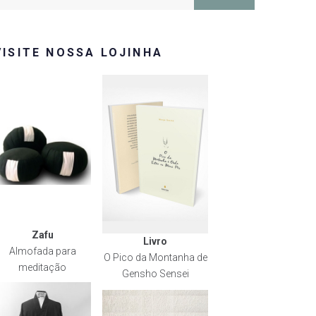
or:
VISITE NOSSA LOJINHA
Zafu
Livro
Almofada para
O Pico da Montanha de
meditação
Gensho Sensei