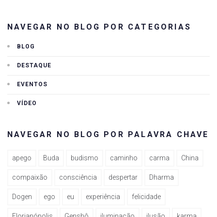
NAVEGAR NO BLOG POR CATEGORIAS
BLOG
DESTAQUE
EVENTOS
VÍDEO
NAVEGAR NO BLOG POR PALAVRA CHAVE
apego
Buda
budismo
caminho
carma
China
compaixão
consciência
despertar
Dharma
Dogen
ego
eu
experiência
felicidade
Florianópolis
Genshô
iluminação
ilusão
karma