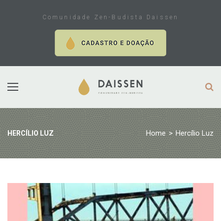
Skip
to
Comunidade Zen-Budista Daissen
content
Home
>
Hercílio Luz
HERCÍLIO LUZ
Tag:
Hercílio