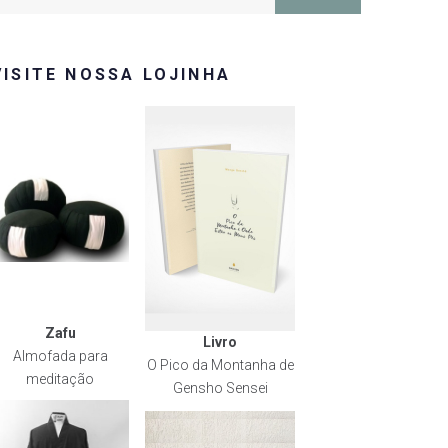
or:
VISITE NOSSA LOJINHA
Zafu
Livro
Almofada para
O Pico da Montanha de
meditação
Gensho Sensei