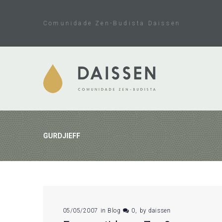
Skip
to
Comunidade Zen-Budista Daissen
content
GURDJIEFF
Tag:
05/05/2007
in
Blog
0
by
daissen
Gurdjieff