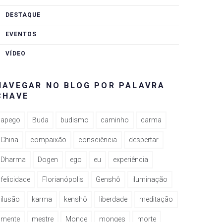
DESTAQUE
EVENTOS
VÍDEO
NAVEGAR NO BLOG POR PALAVRA
CHAVE
apego
Buda
budismo
caminho
carma
China
compaixão
consciência
despertar
Dharma
Dogen
ego
eu
experiência
felicidade
Florianópolis
Genshô
iluminação
ilusão
karma
kenshô
liberdade
meditação
mente
mestre
Monge
monges
morte