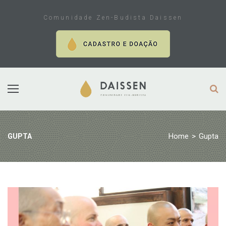
Skip
to
Comunidade Zen-Budista Daissen
content
Home
>
Gupta
GUPTA
Tag:
Gupta