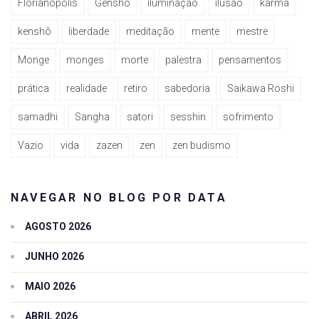
Florianópolis
Genshô
iluminação
ilusão
karma
kenshô
liberdade
meditação
mente
mestre
Monge
monges
morte
palestra
pensamentos
prática
realidade
retiro
sabedoria
Saikawa Roshi
samadhi
Sangha
satori
sesshin
sofrimento
Vazio
vida
zazen
zen
zen budismo
NAVEGAR NO BLOG POR DATA
AGOSTO 2026
JUNHO 2026
MAIO 2026
ABRIL 2026