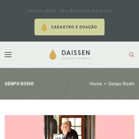
Skip
to
Comunidade Zen-Budista Daissen
content
Home
>
Genpo Roshi
GENPO ROSHI
Tag:
Genpo