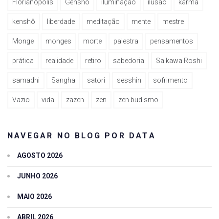
Florianópolis
Genshô
iluminação
ilusão
karma
kenshô
liberdade
meditação
mente
mestre
Monge
monges
morte
palestra
pensamentos
prática
realidade
retiro
sabedoria
Saikawa Roshi
samadhi
Sangha
satori
sesshin
sofrimento
Vazio
vida
zazen
zen
zen budismo
NAVEGAR NO BLOG POR DATA
AGOSTO 2026
JUNHO 2026
MAIO 2026
ABRIL 2026