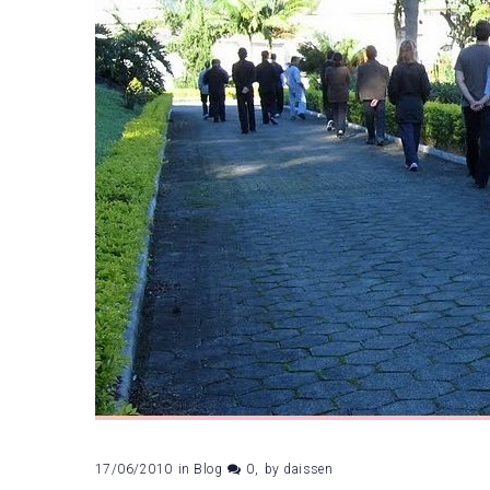
17/06/2010
in
Blog
0
by
daissen