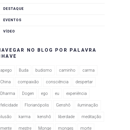
DESTAQUE
EVENTOS
VÍDEO
NAVEGAR NO BLOG POR PALAVRA
CHAVE
apego
Buda
budismo
caminho
carma
China
compaixão
consciência
despertar
Dharma
Dogen
ego
eu
experiência
felicidade
Florianópolis
Genshô
iluminação
ilusão
karma
kenshô
liberdade
meditação
mente
mestre
Monge
monges
morte