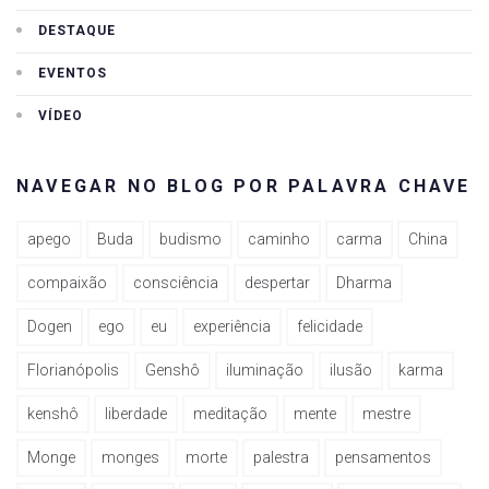
DESTAQUE
EVENTOS
VÍDEO
NAVEGAR NO BLOG POR PALAVRA CHAVE
apego
Buda
budismo
caminho
carma
China
compaixão
consciência
despertar
Dharma
Dogen
ego
eu
experiência
felicidade
Florianópolis
Genshô
iluminação
ilusão
karma
kenshô
liberdade
meditação
mente
mestre
Monge
monges
morte
palestra
pensamentos