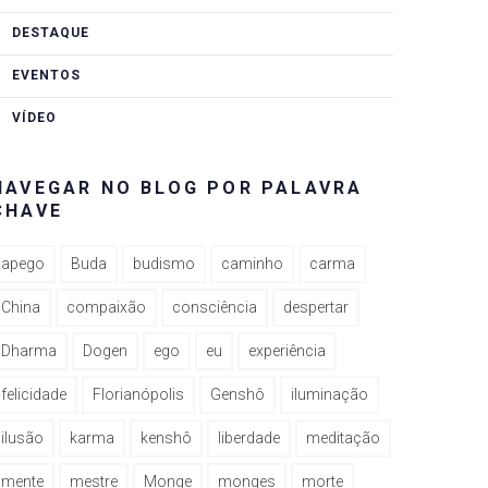
DESTAQUE
EVENTOS
VÍDEO
NAVEGAR NO BLOG POR PALAVRA
CHAVE
apego
Buda
budismo
caminho
carma
China
compaixão
consciência
despertar
Dharma
Dogen
ego
eu
experiência
felicidade
Florianópolis
Genshô
iluminação
ilusão
karma
kenshô
liberdade
meditação
mente
mestre
Monge
monges
morte