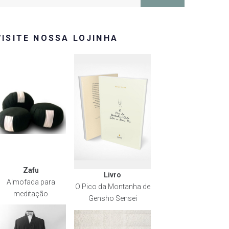
or:
VISITE NOSSA LOJINHA
Zafu
Livro
Almofada para
O Pico da Montanha de
meditação
Gensho Sensei