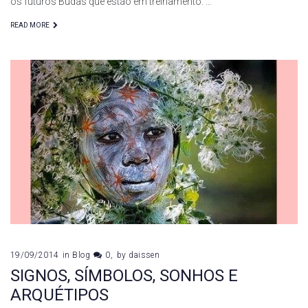
os futuros Budas que estão em treinamento. …
READ MORE
19/09/2014
in
Blog
0
by
daissen
SIGNOS, SÍMBOLOS, SONHOS E
ARQUÉTIPOS