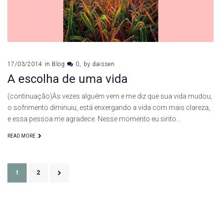
17/03/2014
in
Blog
0
by
daissen
A escolha de uma vida
(continuação)Às vezes alguém vem e me diz que sua vida mudou,
o sofrimento diminuiu, está enxergando a vida com mais clareza,
e essa pessoa me agradece. Nesse momento eu sinto…
READ MORE
Paginação
1
2
de
posts