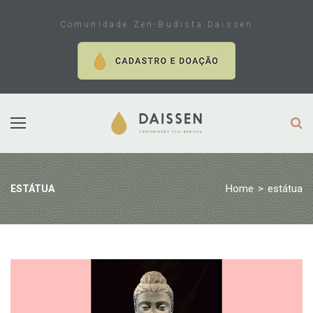
Skip
to
Comunidade Zen-Budista Daissen
content
Home
>
estátua
ESTÁTUA
Tag:
estátua