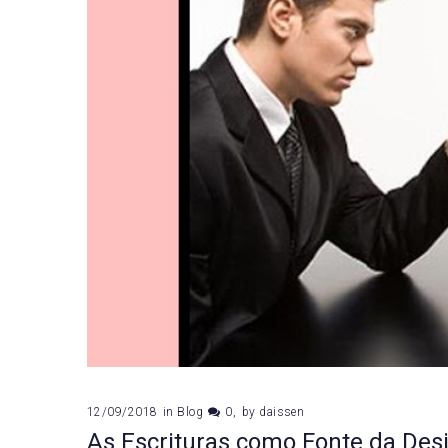
12/09/2018
in
Blog
0
by
daissen
As Escrituras como Fonte da Des