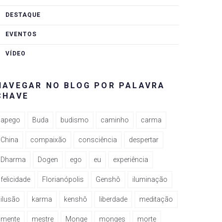
DESTAQUE
EVENTOS
VÍDEO
NAVEGAR NO BLOG POR PALAVRA
CHAVE
apego
Buda
budismo
caminho
carma
China
compaixão
consciência
despertar
Dharma
Dogen
ego
eu
experiência
felicidade
Florianópolis
Genshô
iluminação
ilusão
karma
kenshô
liberdade
meditação
mente
mestre
Monge
monges
morte