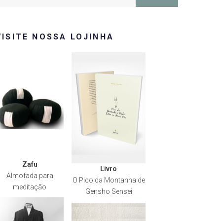
or:
VISITE NOSSA LOJINHA
Zafu
Livro
Almofada para
O Pico da Montanha de
meditação
Gensho Sensei