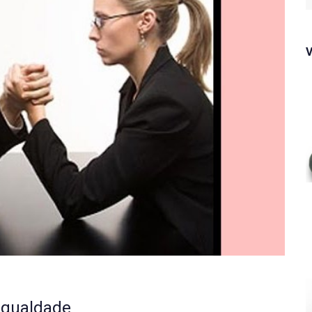
f
igualdade