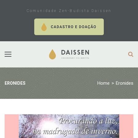
Skip
to
Comunidade Zen-Budista Daissen
content
Home
>
Eronides
ERONIDES
Tag:
Eronides