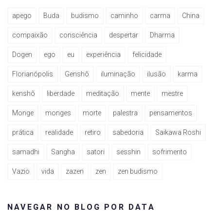
apego
Buda
budismo
caminho
carma
China
compaixão
consciência
despertar
Dharma
Dogen
ego
eu
experiência
felicidade
Florianópolis
Genshô
iluminação
ilusão
karma
kenshô
liberdade
meditação
mente
mestre
Monge
monges
morte
palestra
pensamentos
prática
realidade
retiro
sabedoria
Saikawa Roshi
samadhi
Sangha
satori
sesshin
sofrimento
Vazio
vida
zazen
zen
zen budismo
NAVEGAR NO BLOG POR DATA