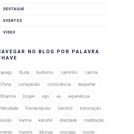
DESTAQUE
EVENTOS
VÍDEO
NAVEGAR NO BLOG POR PALAVRA
CHAVE
apego
Buda
budismo
caminho
carma
China
compaixão
consciência
despertar
Dharma
Dogen
ego
eu
experiência
felicidade
Florianópolis
Genshô
iluminação
ilusão
karma
kenshô
liberdade
meditação
mente
mestre
Monge
monges
morte