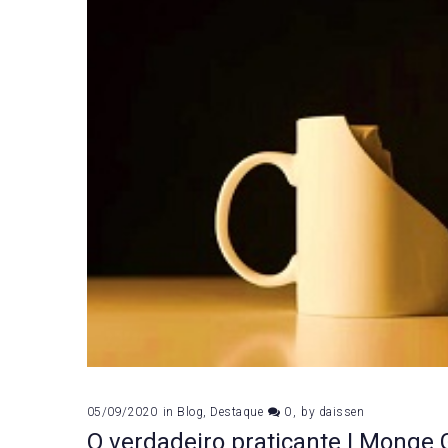
05/09/2020
in
Blog
,
Destaque
0
by
daissen
O verdadeiro praticante | Monge