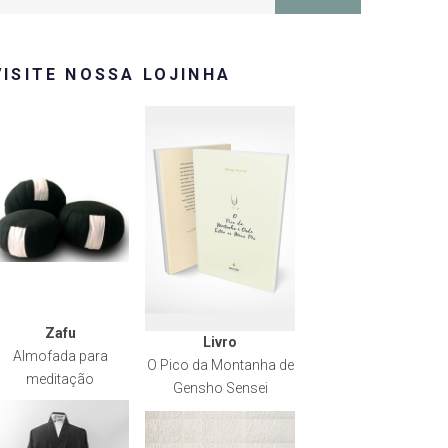
or:
VISITE NOSSA LOJINHA
Zafu
Livro
Almofada para
O Pico da Montanha de
meditação
Gensho Sensei