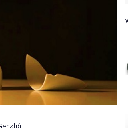
f
 Genshô