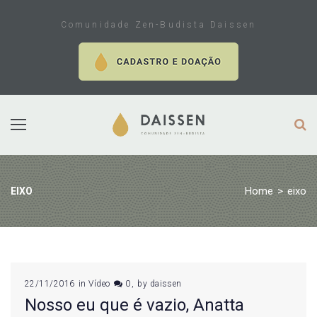
Skip
to
Comunidade Zen-Budista Daissen
content
Home
>
eixo
EIXO
Tag:
22/11/2016
in
Vídeo
0
by
daissen
Nosso eu que é vazio, Anatta
eixo