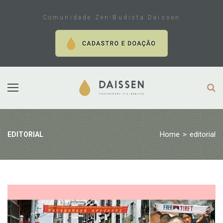
Skip
to
Comunidade Zen-Budista Daissen
content
Home
>
editorial
EDITORIAL
Tag:
editorial