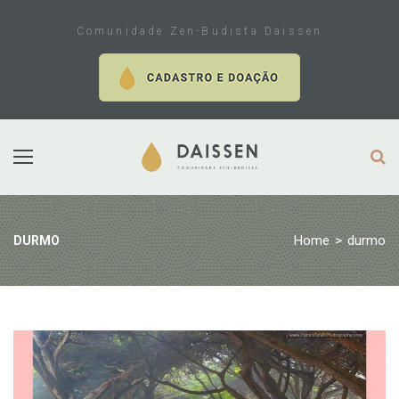
Skip
to
Comunidade Zen-Budista Daissen
content
Home
>
durmo
DURMO
Tag:
durmo