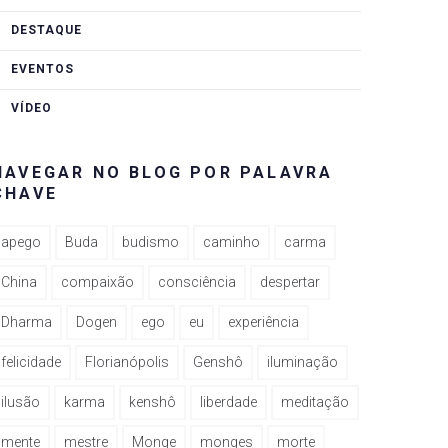
DESTAQUE
EVENTOS
VÍDEO
NAVEGAR NO BLOG POR PALAVRA
CHAVE
apego
Buda
budismo
caminho
carma
China
compaixão
consciência
despertar
Dharma
Dogen
ego
eu
experiência
felicidade
Florianópolis
Genshô
iluminação
ilusão
karma
kenshô
liberdade
meditação
mente
mestre
Monge
monges
morte