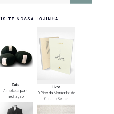
or:
VISITE NOSSA LOJINHA
Zafu
Livro
Almofada para
O Pico da Montanha de
meditação
Gensho Sensei