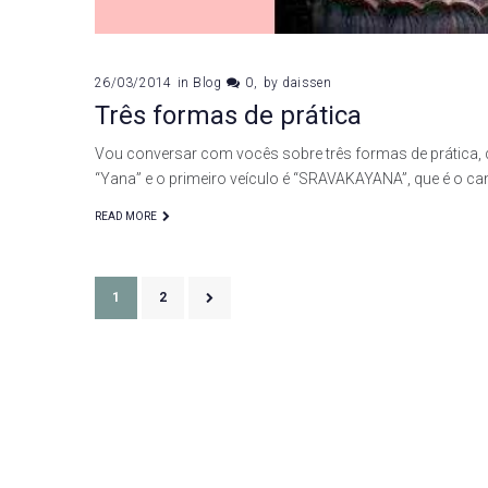
26/03/2014
in
Blog
0
by
daissen
Três formas de prática
Vou conversar com vocês sobre três formas de prática, q
“Yana” e o primeiro veículo é “SRAVAKAYANA”, que é o c
READ MORE
Paginação
1
2
de
posts