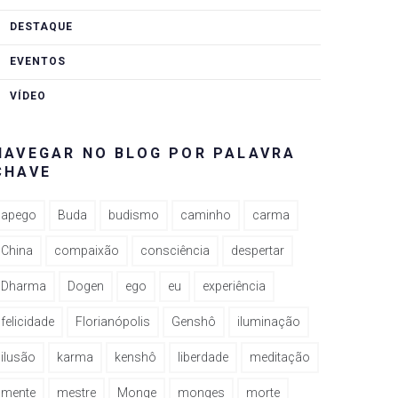
DESTAQUE
EVENTOS
VÍDEO
NAVEGAR NO BLOG POR PALAVRA
CHAVE
apego
Buda
budismo
caminho
carma
China
compaixão
consciência
despertar
Dharma
Dogen
ego
eu
experiência
felicidade
Florianópolis
Genshô
iluminação
ilusão
karma
kenshô
liberdade
meditação
mente
mestre
Monge
monges
morte