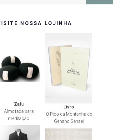
or:
VISITE NOSSA LOJINHA
Zafu
Livro
Almofada para
O Pico da Montanha de
meditação
Gensho Sensei