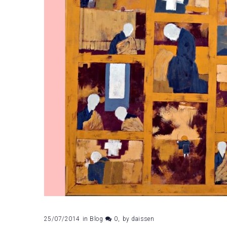
25/07/2014
in
Blog
0
by
daissen