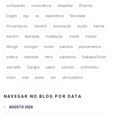
compaixão
consciência
despertar
Dharma
Dogen
ego
eu
experiência
felicidade
Florianópolis
Genshô
iluminação
ilusão
karma
kenshô
liberdade
meditação
mente
mestre
Monge
monges
morte
palestra
pensamentos
prática
realidade
retiro
sabedoria
Saikawa Roshi
samadhi
Sangha
satori
sesshin
sofrimento
Vazio
vida
zazen
zen
zen budismo
NAVEGAR NO BLOG POR DATA
AGOSTO 2026