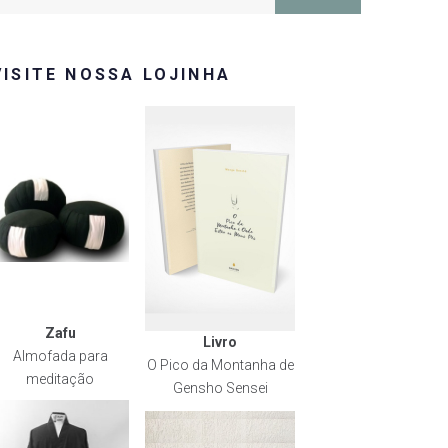
or:
VISITE NOSSA LOJINHA
Zafu
Livro
Almofada para
O Pico da Montanha de
meditação
Gensho Sensei