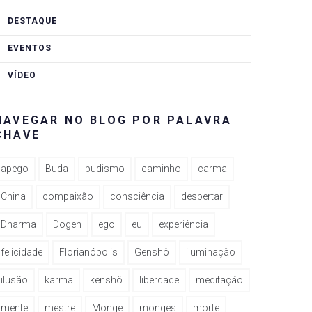
DESTAQUE
EVENTOS
VÍDEO
NAVEGAR NO BLOG POR PALAVRA
CHAVE
apego
Buda
budismo
caminho
carma
China
compaixão
consciência
despertar
Dharma
Dogen
ego
eu
experiência
felicidade
Florianópolis
Genshô
iluminação
ilusão
karma
kenshô
liberdade
meditação
mente
mestre
Monge
monges
morte