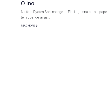
O Ino
Na foto Ryoten San, monge de Eihei Ji, treina para o papel
tem que liderar as…
READ MORE