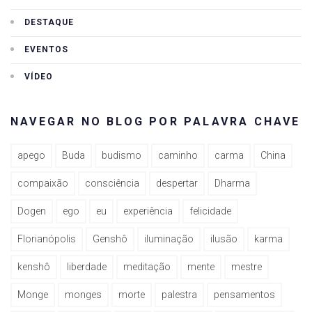
DESTAQUE
EVENTOS
VÍDEO
NAVEGAR NO BLOG POR PALAVRA CHAVE
apego
Buda
budismo
caminho
carma
China
compaixão
consciência
despertar
Dharma
Dogen
ego
eu
experiência
felicidade
Florianópolis
Genshô
iluminação
ilusão
karma
kenshô
liberdade
meditação
mente
mestre
Monge
monges
morte
palestra
pensamentos