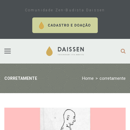
Skip
to
Comunidade Zen-Budista Daissen
content
Home
>
corretamente
CORRETAMENTE
Tag:
corretamente