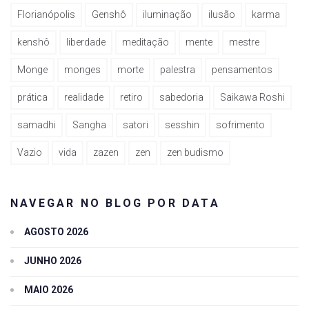
Florianópolis
Genshô
iluminação
ilusão
karma
kenshô
liberdade
meditação
mente
mestre
Monge
monges
morte
palestra
pensamentos
prática
realidade
retiro
sabedoria
Saikawa Roshi
samadhi
Sangha
satori
sesshin
sofrimento
Vazio
vida
zazen
zen
zen budismo
NAVEGAR NO BLOG POR DATA
AGOSTO 2026
JUNHO 2026
MAIO 2026