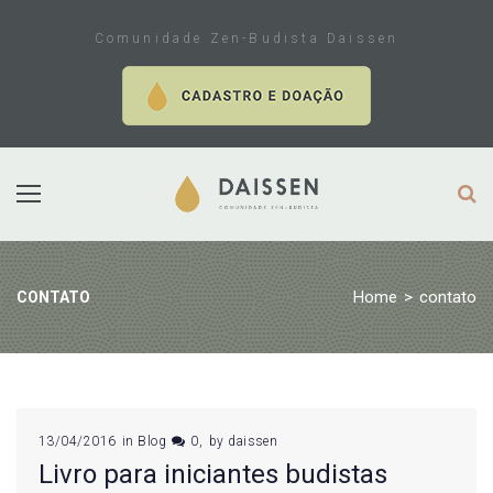
Skip
to
Comunidade Zen-Budista Daissen
content
Home
>
contato
CONTATO
Tag:
13/04/2016
in
Blog
0
by
daissen
Livro para iniciantes budistas
contato