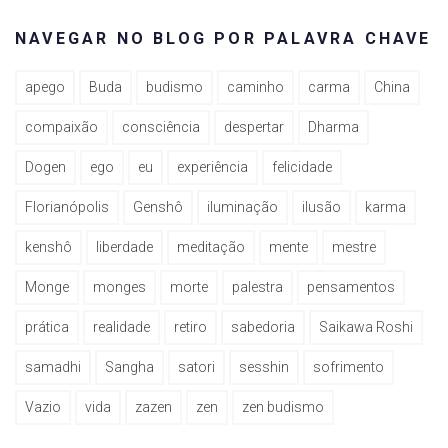
NAVEGAR NO BLOG POR PALAVRA CHAVE
apego
Buda
budismo
caminho
carma
China
compaixão
consciência
despertar
Dharma
Dogen
ego
eu
experiência
felicidade
Florianópolis
Genshô
iluminação
ilusão
karma
kenshô
liberdade
meditação
mente
mestre
Monge
monges
morte
palestra
pensamentos
prática
realidade
retiro
sabedoria
Saikawa Roshi
samadhi
Sangha
satori
sesshin
sofrimento
Vazio
vida
zazen
zen
zen budismo