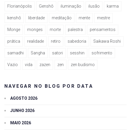
Florianópolis
Genshô
iluminação
ilusão
karma
kenshô
liberdade
meditação
mente
mestre
Monge
monges
morte
palestra
pensamentos
prática
realidade
retiro
sabedoria
Saikawa Roshi
samadhi
Sangha
satori
sesshin
sofrimento
Vazio
vida
zazen
zen
zen budismo
NAVEGAR NO BLOG POR DATA
AGOSTO 2026
JUNHO 2026
MAIO 2026