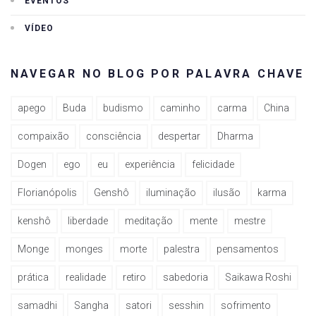
EVENTOS
VÍDEO
NAVEGAR NO BLOG POR PALAVRA CHAVE
apego
Buda
budismo
caminho
carma
China
compaixão
consciência
despertar
Dharma
Dogen
ego
eu
experiência
felicidade
Florianópolis
Genshô
iluminação
ilusão
karma
kenshô
liberdade
meditação
mente
mestre
Monge
monges
morte
palestra
pensamentos
prática
realidade
retiro
sabedoria
Saikawa Roshi
samadhi
Sangha
satori
sesshin
sofrimento