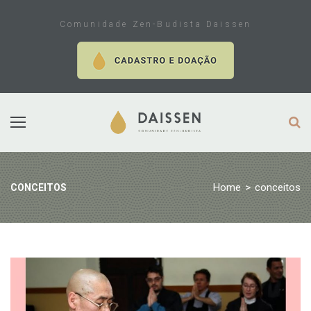
Skip
to
Comunidade Zen-Budista Daissen
content
Home
>
conceitos
CONCEITOS
Tag:
conceitos