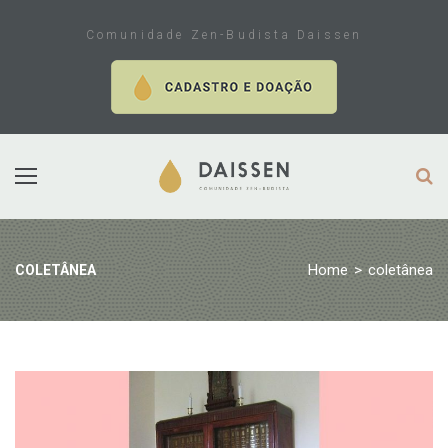
Skip
to
Comunidade Zen-Budista Daissen
content
Home
>
coletânea
COLETÂNEA
Tag:
coletânea