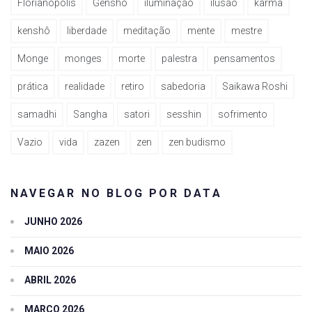
Florianópolis
Genshô
iluminação
ilusão
karma
kenshô
liberdade
meditação
mente
mestre
Monge
monges
morte
palestra
pensamentos
prática
realidade
retiro
sabedoria
Saikawa Roshi
samadhi
Sangha
satori
sesshin
sofrimento
Vazio
vida
zazen
zen
zen budismo
NAVEGAR NO BLOG POR DATA
JUNHO 2026
MAIO 2026
ABRIL 2026
MARÇO 2026