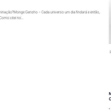
uminação?Monge Gensho – Cada universo um dia findará e então,
Como citei no…