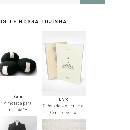
or:
VISITE NOSSA LOJINHA
Zafu
Livro
Almofada para
O Pico da Montanha de
meditação
Gensho Sensei