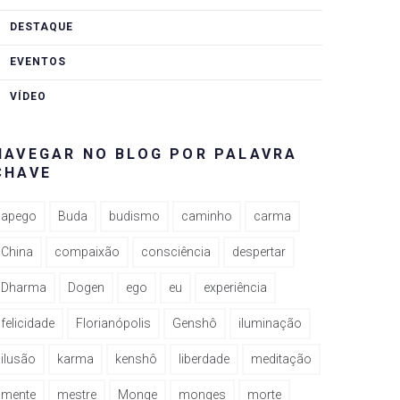
DESTAQUE
EVENTOS
VÍDEO
NAVEGAR NO BLOG POR PALAVRA
CHAVE
apego
Buda
budismo
caminho
carma
China
compaixão
consciência
despertar
Dharma
Dogen
ego
eu
experiência
felicidade
Florianópolis
Genshô
iluminação
ilusão
karma
kenshô
liberdade
meditação
mente
mestre
Monge
monges
morte